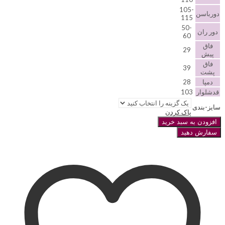
105-
دورباسن
115
50-
دور ران
60
فاق
29
پیش
فاق
39
پشت
دمپا
28
قدشلوار
103
سایز-بندی
پاک کردن
افزودن به سبد خرید
سفارش دهید