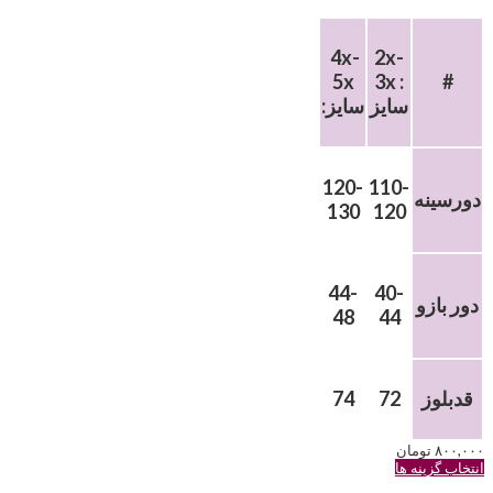
4x-
2x-
5x
3x :
#
سایز
:سایز
120-
110-
دورسینه
130
120
44-
40-
دور بازو
48
44
قدبلوز
72
74
۸۰۰,۰۰۰
تومان
این
انتخاب گزینه ها
محصول