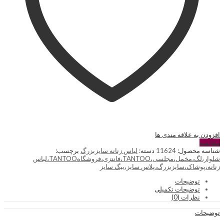
افزودن به علاقه مندی ها
مقایسه
شناسه محصول:
11624
دسته:
لباس زنانه سایزبزرگ
برچسب:
شلوار،لگ،مخمل،مجلسی،TANTOO،فانتزی،فروشگاهTANTOO،لباس
زنانه،پوشاک،سایزبزرگ،پلاس سایز،بیگ سایز
توضیحات
توضیحات تکمیلی
نظرات (0)
توضیحات