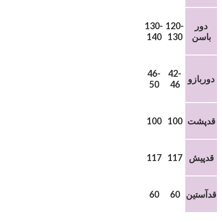
دور
120-
130-
باسن
130
140
46-
42-
دوربازو
50
46
قدپشت
100
100
قدپیش
117
117
قدآستین
60
60