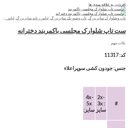
افزودن به علاقه مندی ها
تاپ وشلوارک سایزبزرگ
,
تاپ وشورتک سایزبزرگ
,
لباس زنانه سایزبزرگ
,
لباس راحتی زنانه سایزبزرگ
ست تاپ شلوارک مجلسی باکمربند دخترانه
نکات مهم
کد: 11317
جنس: جودون کشی سوپراعلاء
4x-
2x-
5x
3x :
#
سایز
:سایز