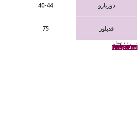
دوربازو
40-44
قدبلوز
75
۶۹۰,۰۰۰
تومان
این
انتخاب گزینه ها
محصول
دارای
انواع
مختلفی
می
باشد.
گزینه
ها
ممکن
است
در
صفحه
محصول
انتخاب
شوند