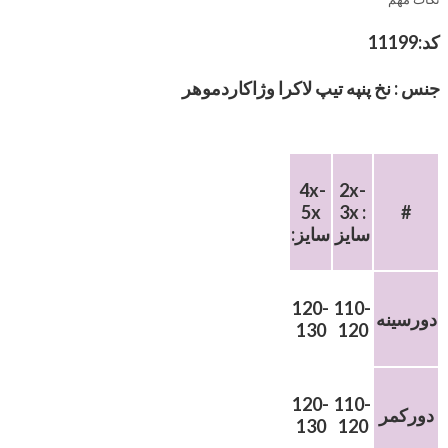
کد:11199
جنس :
نخ پنپه تیپ لاکرا وژاکاردموهر
4x-
2x-
5x
3x :
#
سایز
:سایز
120-
110-
دورسینه
130
120
120-
110-
دورکمر
130
120