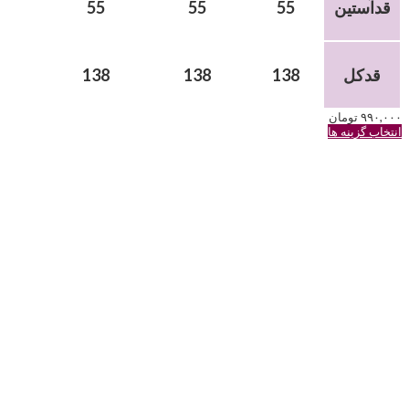
قدآستین
55
55
55
قدکل
138
138
138
۹۹۰,۰۰۰
تومان
این
انتخاب گزینه ها
محصول
دارای
انواع
مختلفی
می
باشد.
گزینه
ها
ممکن
است
در
صفحه
محصول
انتخاب
شوند