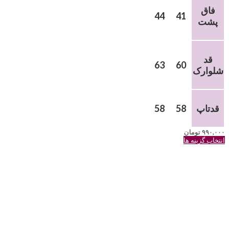
فاق
44
41
پشت
قد
63
60
شلوارک
قدتاپ
58
58
۹۹۰,۰۰۰
تومان
این
انتخاب گزینه ها
محصول
دارای
انواع
مختلفی
می
باشد.
گزینه
ها
ممکن
است