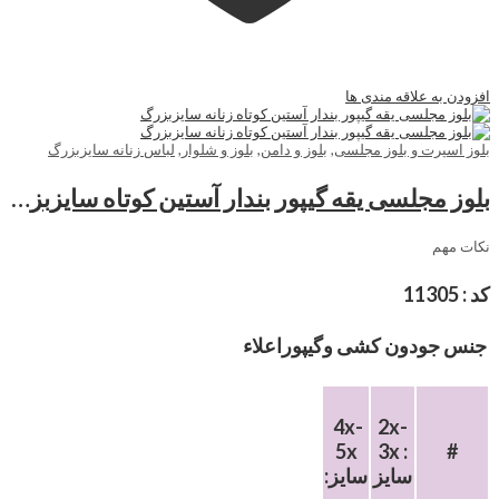
افزودن به علاقه مندی ها
بلوز اسپرت و بلوز مجلسی
,
بلوز و دامن
,
بلوز و شلوار
,
لباس زنانه سایزبزرگ
بلوز مجلسی یقه گیپور بندار آستین کوتاه سایزبزرگ
نکات مهم
کد : 11305
جنس جودون کشی وگیپوراعلاء
4x-
2x-
5x
3x :
#
سایز
:سایز