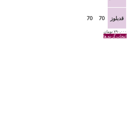
قدبلوز
70
70
۷۹۰,۰۰۰
تومان
این
انتخاب گزینه ها
محصول
دارای
انواع
مختلفی
می
باشد.
گزینه
ها
ممکن
است
در
صفحه
محصول
انتخاب
شوند