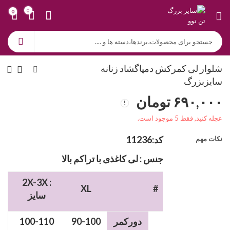
0
0
شلوار لی کمرکش دمپاگشاد زنانه
سایزبزرگ
۶۹۰,۰۰۰
تومان
عجله کنید, فقط 5 موجود است.
کد:11236
نکات مهم
جنس : لی کاغذی با تراکم بالا
2X-3X :
XL
#
سایز
دورکمر
90-100
100-110