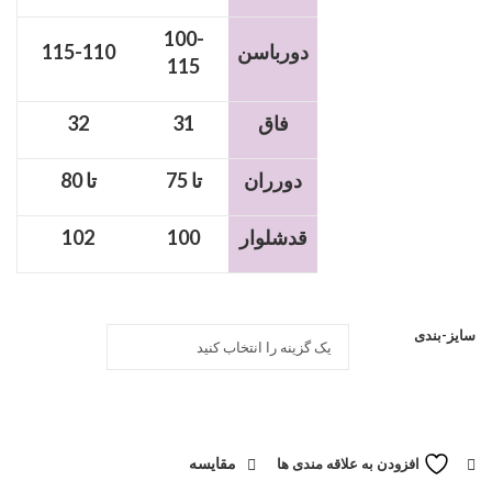
100-
دورباسن
115-110
115
فاق
31
32
دورران
تا 75
تا 80
قدشلوار
100
102
سایز-بندی
مقایسه
افزودن به علاقه مندی ها