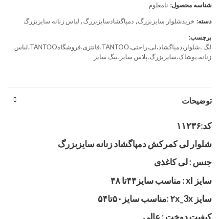
شناسه محصول:
نامعلوم
دسته:
خریدشلوار سایزبزرگ
,
دمپاگشادسایزبزرگ
,
لباس زنانه سایزبزرگ
برچسب:
لگ ،شلوار،دمپاگشاد،لی،راحتی،TANTOO،فانتزی،فروشگاهTANTOO،لباس
زنانه،پوشاک،سایزبزرگ،پلاس سایز،بیگ سایز
توضیحات
کد:۱۱۲۳۶
شلوار لی کمرکش دمپاگشاد زنانه سایزبزرگ
جنس : لی کاغذی
سایز xl : مناسب سایز۴۴تا ۴۸
سایز ۲x_3x :مناسب سایز۵۰تا۵۴
کیفیت دوخت : عالی