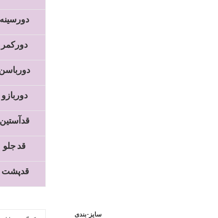
دورسینه
دورکمر
دورباسن
دوربازو
قدآستین
قد جلو
قدپشت
سایز-بندی