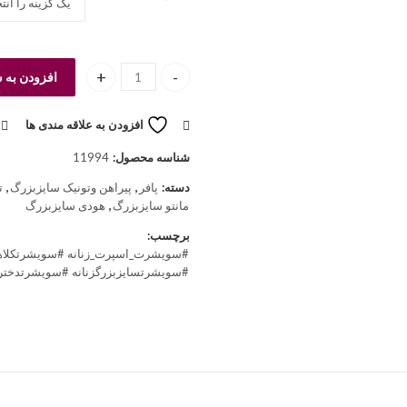
افزودن به 
سویشرت کلاهدار زنانه سایزبزرگ عدد
افزودن به علاقه مندی ها
شناسه محصول:
11994
دسته:
پافر
,
پیراهن وتونیک سایزبزرگ
,
ت
مانتو سایزبزرگ
,
هودی سایزبزرگ
برچسب:
#سویشرت_اسپرت_زنانه #سویشرتکلاهد
#سویشرتسایزبزرگزنانه #سویشرتدخترا