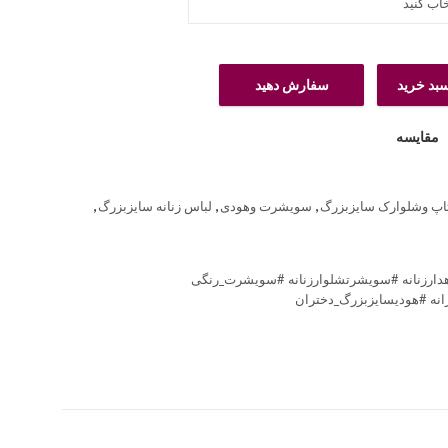
سبد خرید
سفارش دهید
مقایسه
اپ وشلوارک سایزبزرگ
,
سویشرت وهودی
,
لباس زنانه سایزبزرگ
,
ارزنانه #سویشرتشلوارزنانه #سویشرت_رنگی
نه #هودیسایزبزرگ_دختران