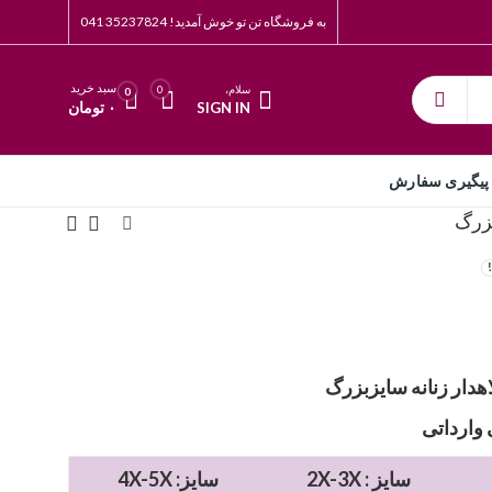
به فروشگاه تن تو خوش آمدید! 35237824 041
سبد خريد
سلام،
0
0
۰
تومان
SIGN IN
پیگیری سفارش
بزرگ
ار زنانه سایزبزرگ
وارداتی
2X-3X : سایز
4X-5X :سایز