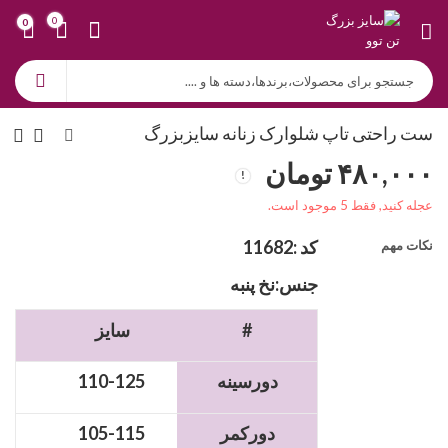
0
0
ست راحتی تاپ شلوارک زنانه سایزبزرگ
۴۸۰,۰۰۰
تومان
عجله کنید, فقط 5 موجود است.
کد :
11682
نکات مهم
جنس:نخ پنبه
#
سایز
دورسینه
110-125
دورکمر
105-115