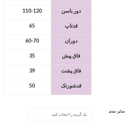
دور باسن
110-120
قدتاپ
65
دوران
60-70
فاق پیش
35
فاق پشت
39
قدشورتک
50
سایز-بندی