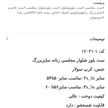
برچسب:
#ست_مجلسی #ست_بلوزوشلوار #ست_بلوزشلوار_مجلسی #ست_فانتزی
#سایزبزرگ_زنانهشیکپوش #شیک #خاص_پسند #یلدا #کالکشن_یلدا
#بیرونپوش
توضیحات
کد: ۱-۱۲۰۲۱
ست بلوز شلوار مجلسی زنانه سایزبزرگ
جنس: کرپ سولار
سایز ۲x_3x :مناسب سایز۵۰تا۵۴
سایز ۴x_5x: مناسب سایز۵۶تا ۶۰
کیفیت دوخت : عالی
قابلیت شستشو : دارد