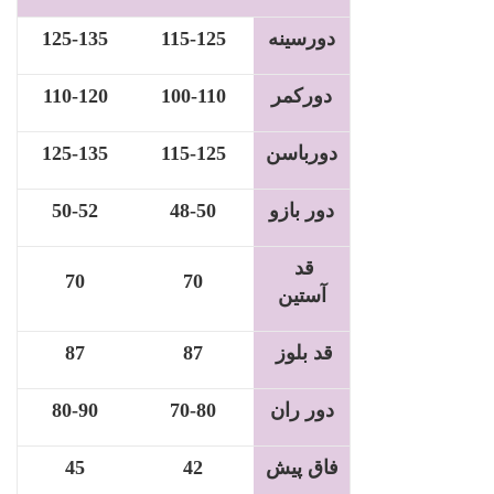
دورسینه
115-125
125-135
دورکمر
100-110
110-120
دورباسن
115-125
125-135
دور بازو
48-50
50-52
قد
70
70
آستین
قد بلوز
87
87
دور ران
70-80
80-90
فاق پیش
42
45