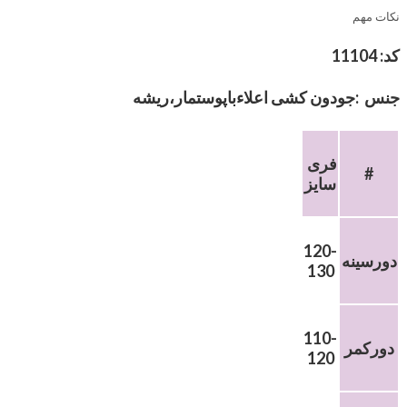
نکات مهم
کد: 11104
جنس :جودون کشی اعلاءباپوستمار،ریشه
فری
#
سایز
120-
دورسینه
130
110-
دورکمر
120