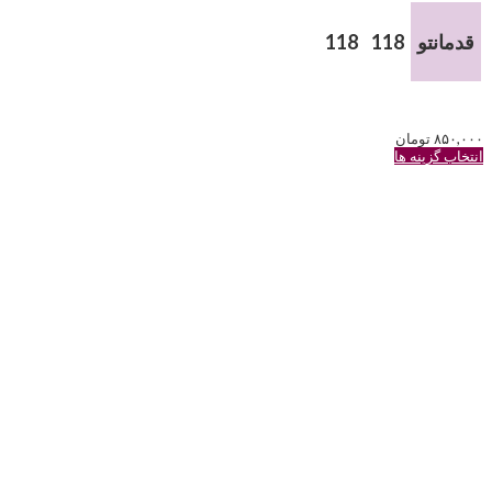
قدمانتو
118
118
۸۵۰,۰۰۰
تومان
این
انتخاب گزینه ها
محصول
دارای
انواع
مختلفی
می
باشد.
گزینه
ها
ممکن
است
در
صفحه
محصول
انتخاب
شوند