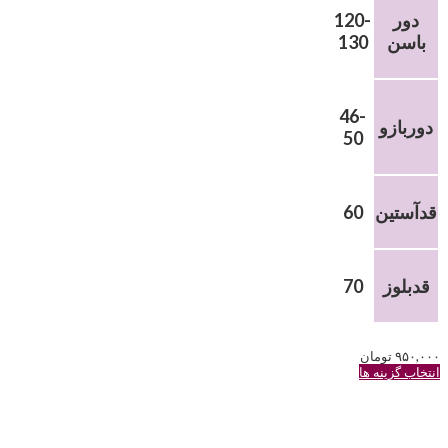
دور
120-
باسن
130
46-
دوربازو
50
قدآستین
60
قدبلوز
70
۹۵۰,۰۰۰
تومان
این
انتخاب گزینه ها
محصول
دارای
انواع
مختلفی