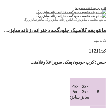
افزودن به علاقه مندی ها
مانتو
,
مجلسی سایزبزرگ
,
لباس زنانه سایزبزرگ
,
مانتو سایزبزرگ
مانتو یقه کلاسیک جلودگمه دخترانه ،زنانه سایزبزرگ
نکات مهم
کد:
11211
جنس :
کرپ جودون پفکی سوپراعلا وفلامنت
4x-
2x-
5x
3x :
#
سایز
:سایز