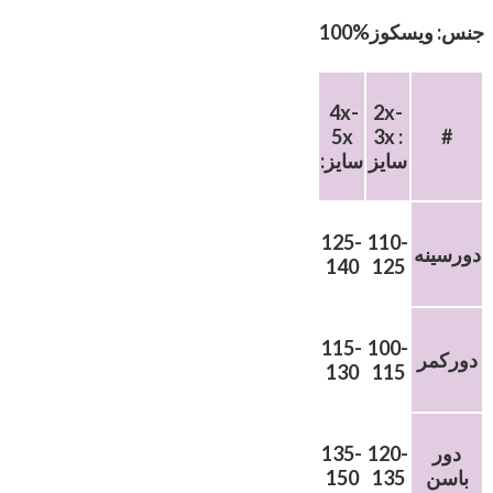
جنس: ویسکوز%100
4x-
2x-
5x
3x :
#
سایز
:سایز
125-
110-
دورسینه
140
125
115-
100-
دورکمر
130
115
دور
120-
135-
باسن
135
150