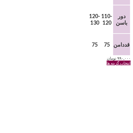
دور
110-
120-
باسن
120
130
قددامن
75
75
۹۹۰,۰۰۰
تومان
این
انتخاب گزینه ها
محصول
دارای
انواع
مختلفی
می
باشد.
گزینه
ها
ممکن
است
در
صفحه
محصول
انتخاب