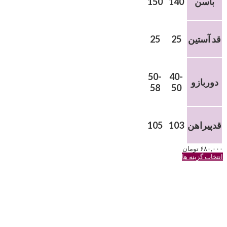
باسن
140
150
قد آستین
25
25
50-
40-
دوربازو
58
50
قدپیراهن
103
105
۶۸۰,۰۰۰
تومان
این
انتخاب گزینه ها
محصول
دارای
انواع
مختلفی
می
باشد.
گزینه
ها