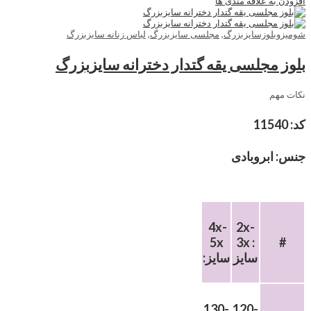
افزودن به علاقه مندی ها
شومیزوبلوزسایزبزرگ
,
مجلسی سایزبزرگ
,
لباس زنانه سایزبزرگ
بلوز مجلسی یقه گتدار دخترانه سایزبزرگ
نکات مهم
کد: 11540
جنس: ابروبادی
4x-
2x-
5x
3x :
#
سایز
:سایز
130-
120-