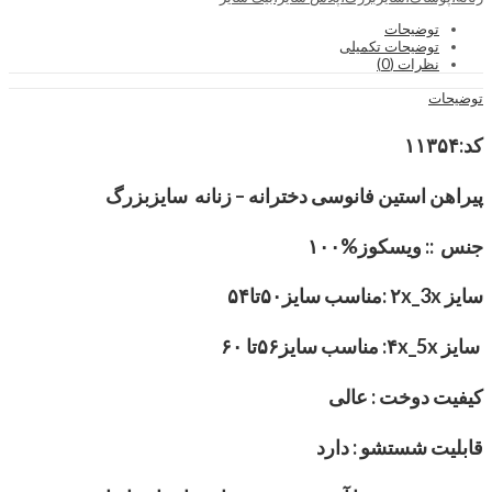
توضیحات
توضیحات تکمیلی
نظرات (0)
توضیحات
کد:۱۱۳۵۴
پیراهن استین فانوسی دخترانه – زنانه سایزبزرگ
جنس :: ویسکوز%۱۰۰
سایز ۲x_3x :مناسب سایز۵۰تا۵۴
سایز ۴x_5x: مناسب سایز۵۶تا ۶۰
کیفیت دوخت : عالی
قابلیت شستشو : دارد