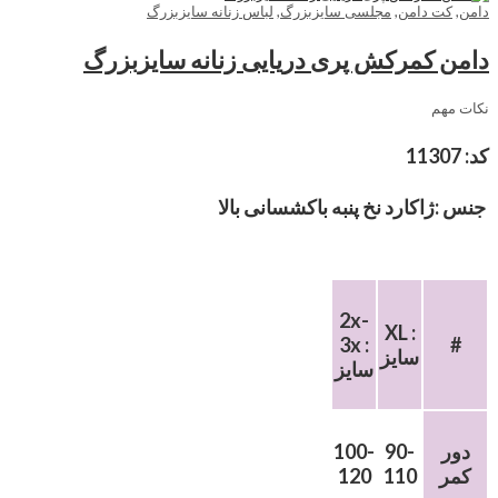
دامن
,
کت دامن
,
مجلسی سایزبزرگ
,
لباس زنانه سایزبزرگ
دامن کمرکش پری دریایی زنانه سایزبزرگ
نکات مهم
کد: 11307
جنس :ژاکارد نخ پنبه باکشسانی بالا
2x-
XL :
3x :
#
سایز
سایز
دور
90-
100-
کمر
110
120