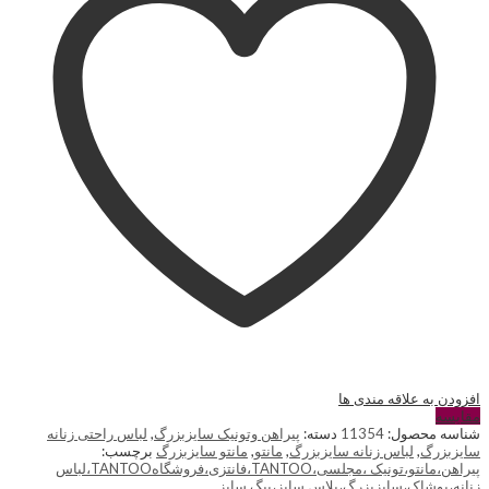
افزودن به علاقه مندی ها
مقایسه
شناسه محصول:
11354
دسته:
پیراهن وتونیک سایزبزرگ
,
لباس راحتی زنانه
سایزبزرگ
,
لباس زنانه سایزبزرگ
,
مانتو
,
مانتو سایزبزرگ
برچسب:
پیراهن،مانتو،تونیک ،مجلسی،TANTOO،فانتزی،فروشگاهTANTOO،لباس
زنانه،پوشاک،سایزبزرگ،پلاس سایز،بیگ سایز