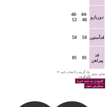
48-
44-
دوربازو
52
48
قدآستین
58
58
قد
85
85
پیراهن
سایز-بندی
پاک کردن
افزودن به سبد خرید
سفارش دهید