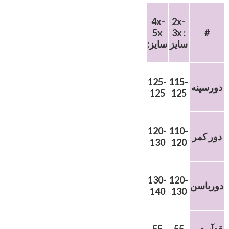
4x-
2x-
5x
3x :
#
سایز
:سایز
125-
115-
دورسینه
125
125
120-
110-
دور کمر
130
120
130-
120-
دورباسن
140
130