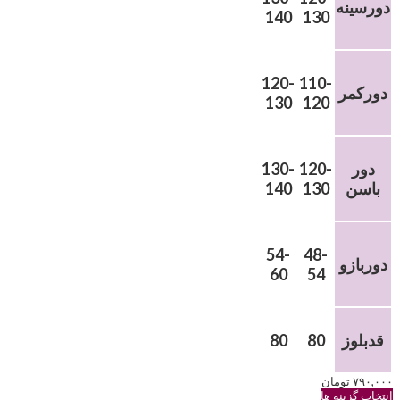
دورسینه
140
130
120-
110-
دورکمر
130
120
دور
120-
130-
باسن
130
140
54-
48-
دوربازو
60
54
قدبلوز
80
80
۷۹۰,۰۰۰
تومان
این
انتخاب گزینه ها