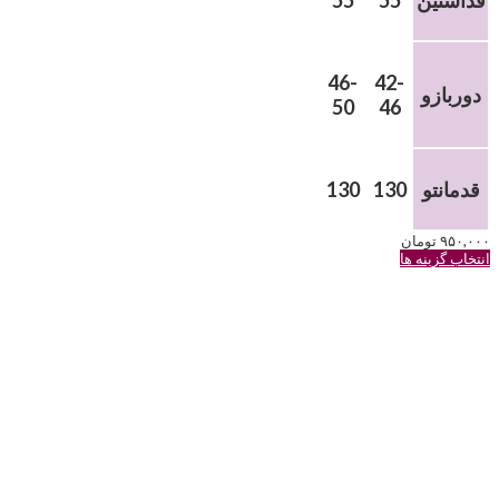
قدآستین
55
55
46-
42-
دوربازو
50
46
قدمانتو
130
130
۹۵۰,۰۰۰
تومان
این
انتخاب گزینه ها
محصول
دارای
انواع
مختلفی
می
باشد.
گزینه
ها
ممکن
است
در
صفحه
محصول