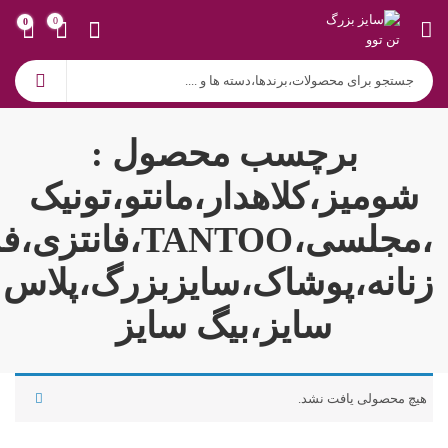
0
0
برچسب محصول :
شومیز،کلاهدار،مانتو،تونیک
زنانه،پوشاک،سایزبزرگ،پلاس
سایز،بیگ سایز
هیچ محصولی یافت نشد.